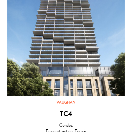
VAUGHAN
TC4
Condos.
En construction, Épuisé.